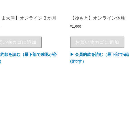
りま大津】オンライン３か月
【ゆもと】オンライン体験
0
¥
1,000
買い物カゴに追加
お買い物カゴに追加
員約款を読む（最下部で確認が必
▶ 会員約款を読む（最下部で確
）
須です）