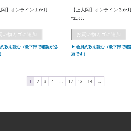
大岡】オンライン１か月
【上大岡】オンライン３か
¥
21,000
買い物カゴに追加
お買い物カゴに追加
員約款を読む（最下部で確認が必
▶ 会員約款を読む（最下部で確
）
須です）
1
2
3
4
…
12
13
14
→