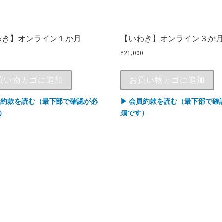
わき】オンライン１か月
【いわき】オンライン３か
¥
21,000
買い物カゴに追加
お買い物カゴに追加
員約款を読む（最下部で確認が必
▶ 会員約款を読む（最下部で確
）
須です）