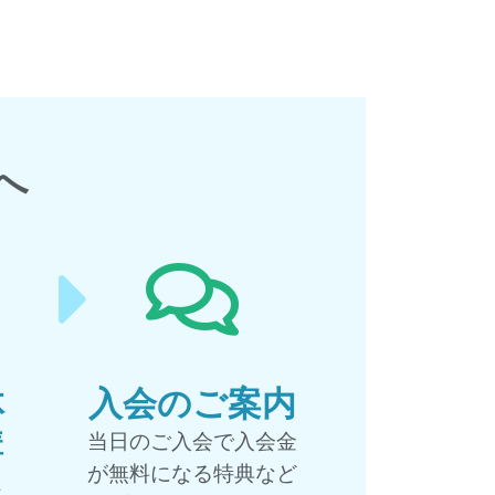
へ
体
入会のご案内
講
当日のご入会で入会金
が無料になる特典など
ス